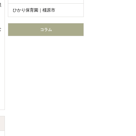
保
ひかり保育園｜橿原市
、
常
コラム
、